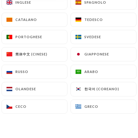
INGLESE
INGLESE
SPAGNOLO
SPAGNOLO
CATALANO
CATALANO
TEDESCO
TEDESCO
Chez Gladines
PORTOGHESE
PORTOGHESE
SVEDESE
SVEDESE
Batignolles
简体中文 (CINESE)
简体中文 (CINESE)
GIAPPONESE
GIAPPONESE
RECENSIONE 913
RUSSO
RUSSO
ARABO
ARABO
RESTAURANT FRANÇAIS
한국어 (COREANO)
한국어 (COREANO)
OLANDESE
OLANDESE
74 Boulevard Des Batignolles
75017 Paris France
CECO
CECO
GRECO
GRECO
Chi siamo?