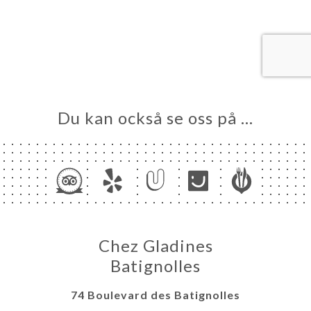
EM
KA
LERI
ÖMEN
NY
Du kan också se oss på …
TAKT
Chez Gladines
Batignolles
74 Boulevard des Batignolles