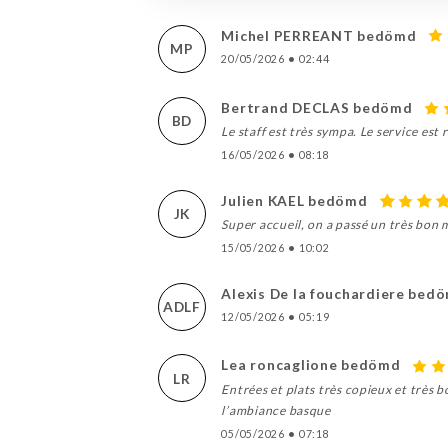
Michel PERREANT bedömd
MP
20/05/2026
•
02:44
Bertrand DECLAS bedömd
BD
Le staff est très sympa. Le service est
16/05/2026
•
08:18
Julien KAEL bedömd
JK
Super accueil, on a passé un très bon 
15/05/2026
•
10:02
Alexis De la fouchardiere bed
ADLF
12/05/2026
•
05:19
Lea roncaglione bedömd
LR
Entrées et plats très copieux et très b
l’ambiance basque
05/05/2026
•
07:18