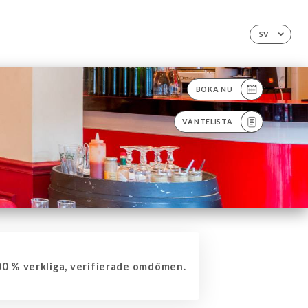
SV
BOKA NU
VÄNTELISTA
0 % verkliga, verifierade omdömen.