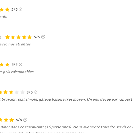
5/5
ande
d
5/5
 avec nos attentes
5/5
es prix raisonnables.
3/5
 bruyant, plat simple, gâteau basque très moyen. Un peu déçue par rapport a
5/5
n dîner dans ce restaurant (16 personnes). Nous avons été tous été servis e