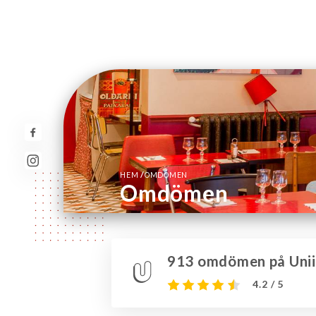
/
HEM
OMDÖMEN
Omdömen
913 omdömen på Unii
4.2 / 5