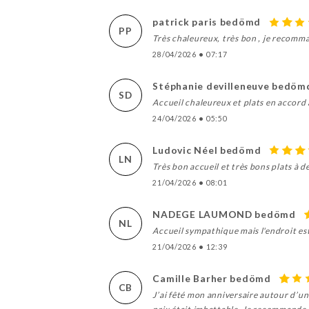
patrick paris bedömd
PP
Très chaleureux, très bon , je recomm
28/04/2026
•
07:17
Stéphanie devilleneuve bedöm
SD
Accueil chaleureux et plats en accord
24/04/2026
•
05:50
Ludovic Néel bedömd
LN
Très bon accueil et très bons plats à d
21/04/2026
•
08:01
NADEGE LAUMOND bedömd
NL
Accueil sympathique mais l'endroit est
21/04/2026
•
12:39
Camille Barher bedömd
CB
J’ai fêté mon anniversaire autour d’u