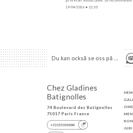
prix était imbattable. Je recommande
19/04/2026
•
12:20
Du kan också se oss på …
Chez Gladines
HEM
Batignolles
GAL
OM
74 Boulevard des Batignolles
75017 Paris France
MEN
KON
+33155300884
JUR