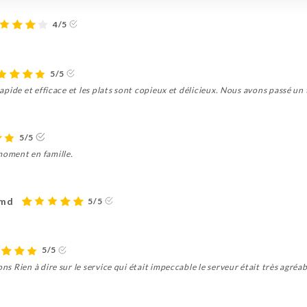
4/5
5/5
 rapide et efficace et les plats sont copieux et délicieux. Nous avons passé u
5/5
moment en famille.
ömd
5/5
5/5
ons Rien à dire sur le service qui était impeccable le serveur était très agré