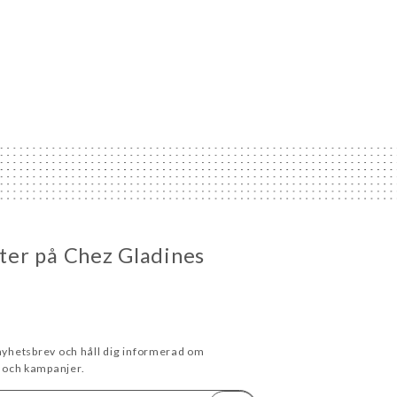
eter på Chez Gladines
 nyhetsbrev och håll dig informerad om
och kampanjer.