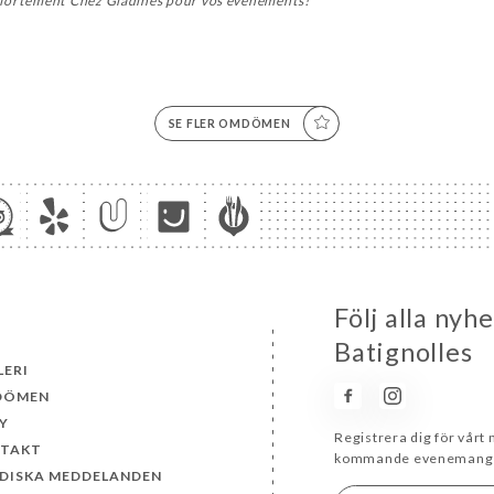
 fortement Chez Gladines pour vos événements!
SE FLER OMDÖMEN
Följ alla nyh
Batignolles
LERI
DÖMEN
Y
Registrera dig för vårt
TAKT
kommande evenemang 
IDISKA MEDDELANDEN