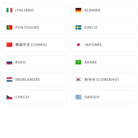
23.00€
ITALIANO
ITALIANO
ALEMÁN
ALEMÁN
Côte de boeuf 1kg - 2Pers.
PORTUGUÉS
PORTUGUÉS
SUECO
SUECO
63.00€
简体中文 (CHINO)
简体中文 (CHINO)
JAPONÉS
JAPONÉS
Confit de canard aux cèpes, girolles*
*Mélange forestier de cèpes, girolles, pleurotes et
RUSO
RUSO
ÁRABE
ÁRABE
lactaires
19.50€
한국어 (COREANO)
한국어 (COREANO)
NEERLANDÉS
NEERLANDÉS
Magret de canard
CHECO
CHECO
GRIEGO
GRIEGO
21.00€
Andouillette ‘AAAAA‘
Sauce moutarde à l’ancienne
18.00€